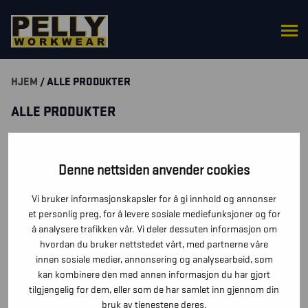
HJEM
/ ALLE PRODUKTER
ALLE PRODUKTER
SUODATA TUOTTEITA
Denne nettsiden anvender cookies
Vi bruker informasjonskapsler for å gi innhold og annonser
HAR DU SPØRSMÅL RUNDT ET PRODUKT? SEND OSS EN
et personlig preg, for å levere sosiale mediefunksjoner og for
MELDING SÅ KOMMER VI TILBAKE TIL DEG SÅ RASKT VI
å analysere trafikken vår. Vi deler dessuten informasjon om
KAN.
hvordan du bruker nettstedet vårt, med partnerne våre
innen sosiale medier, annonsering og analysearbeid, som
TA KONTAKT
kan kombinere den med annen informasjon du har gjort
tilgjengelig for dem, eller som de har samlet inn gjennom din
bruk av tjenestene deres.