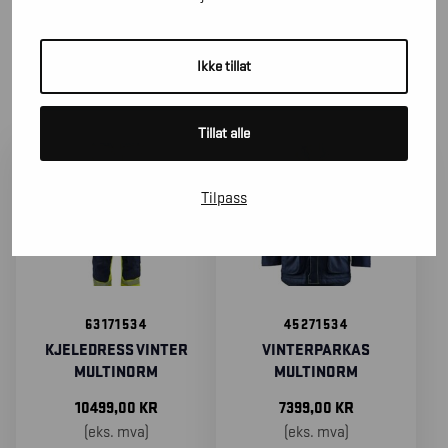
SORTER
ETTER
Ikke tillat
Tillat alle
Tilpass
63171534
45271534
KJELEDRESS VINTER
VINTERPARKAS
MULTINORM
MULTINORM
10499,00
KR
7399,00
KR
(eks. mva)
(eks. mva)