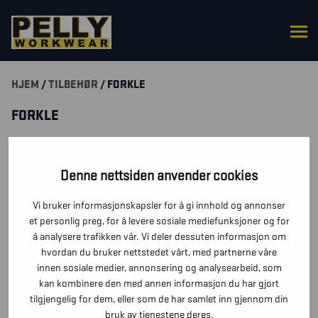
HJEM
/
TILBEHØR
/ FORKLE
FORKLE
SUODATA TUOTTEITA
Denne nettsiden anvender cookies
Vi bruker informasjonskapsler for å gi innhold og annonser
HAR DU SPØRSMÅL RUNDT ET PRODUKT? SEND OSS EN
et personlig preg, for å levere sosiale mediefunksjoner og for
MELDING SÅ KOMMER VI TILBAKE TIL DEG SÅ RASKT VI
å analysere trafikken vår. Vi deler dessuten informasjon om
KAN.
hvordan du bruker nettstedet vårt, med partnerne våre
innen sosiale medier, annonsering og analysearbeid, som
TA KONTAKT
kan kombinere den med annen informasjon du har gjort
tilgjengelig for dem, eller som de har samlet inn gjennom din
bruk av tjenestene deres.