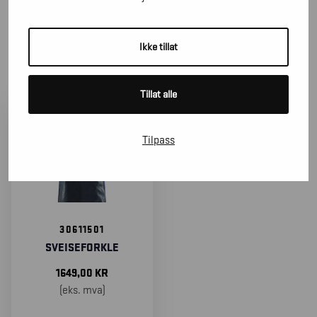
SORTER
ETTER
Ikke tillat
Tillat alle
Tilpass
30611501
SVEISEFORKLE
1649,00
KR
(eks. mva)