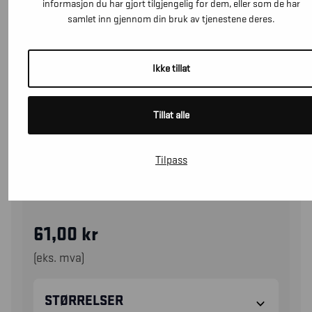
informasjon du har gjort tilgjengelig for dem, eller som de har
samlet inn gjennom din bruk av tjenestene deres.
Ikke tillat
Tillat alle
Tilpass
28741404
ARBEIDSHANSKE TOUCH
61,00
kr
(eks. mva)
STØRRELSER