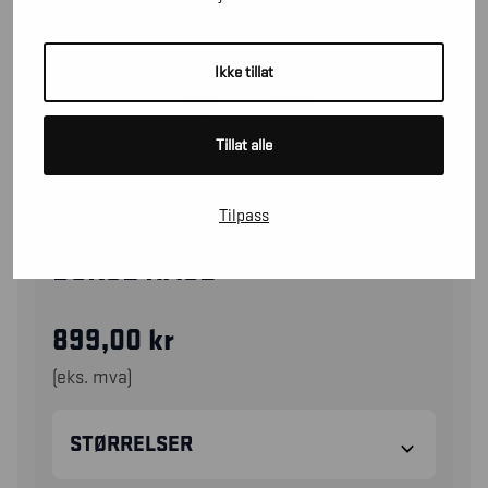
Ikke tillat
Tillat alle
Tilpass
14541835
BUKSE HAGE
899,00
kr
(eks. mva)
STØRRELSER