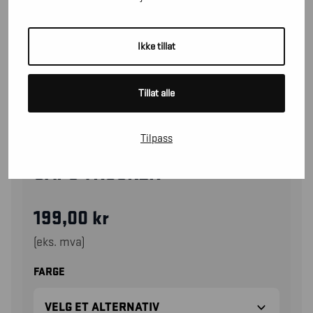
Ikke tillat
Tillat alle
Tilpass
20791106
CAPS TRUCKER
199,00
kr
(eks. mva)
FARGE