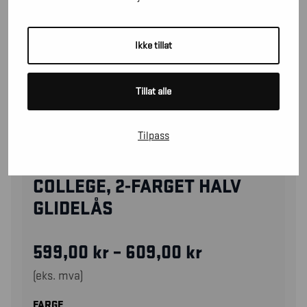
Ikke tillat
Tillat alle
Tilpass
33531158
COLLEGE, 2-FARGET HALV
GLIDELÅS
599,00
kr
–
609,00
kr
(eks. mva)
FARGE