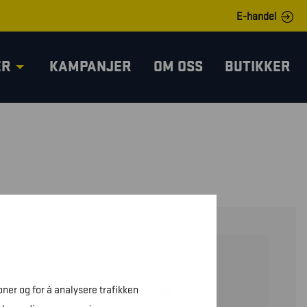
E-handel
ER
KAMPANJER
OM OSS
BUTIKKER
34541745
oner og for å analysere trafikken
COLLEGEGENSER