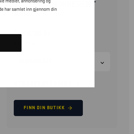
ale medier, annonsering og
MULTINORM INHERENT
de har samlet inn gjennom din
DAME
1899,00
kr
(eks. mva)
STØRRELSER
STØRRELSESGUIDE
FINN DIN BUTIKK