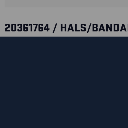
20361764 / HALS/BAND
FLAMMEHEMMENDE
Beskytter hals og nakke mot vind og trekk. Takket være det
flammebestandige materialet gir den beskyttelse mot va
lysbue. Et flerfunksjonsplagg som kan brukes som blant an
eller balaklava.
Plagget er sertifisert i henhold til EN ISO 14116, EN 1149-5.
Kvalitet 1764 er testet og godkjent i henhold til APC 1 og ha
cal/cm².