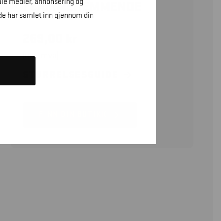
ale medier, annonsering og
FLAMMEHEMMENDE
de har samlet inn gjennom din
269,00
kr
(eks. mva)
STØRRELSESGUIDE
FINN DIN BUTIKK