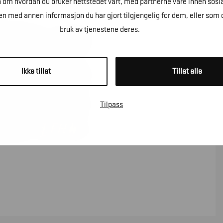
n om hvordan du bruker nettstedet vårt, med partnerne våre innen sosi
 med annen informasjon du har gjort tilgjengelig for dem, eller som 
bruk av tjenestene deres.
Ikke tillat
Tillat alle
Tilpass