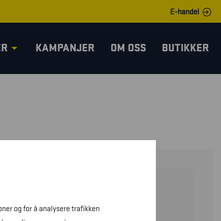
E-handel
ER
KAMPANJER
OM OSS
BUTIKKER
20361764
oner og for å analysere trafikken
HALS/BANDANA