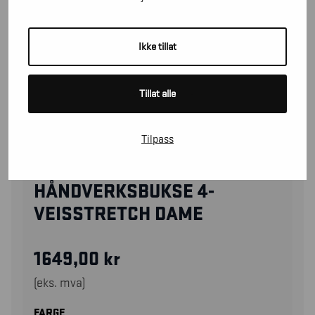
Ikke tillat
Tillat alle
Tilpass
71211645
HÅNDVERKSBUKSE 4-
VEISSTRETCH DAME
1649,00
kr
(eks. mva)
FARGE