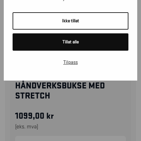
Ikke tillat
Tillat alle
Tilpass
10961330
HÅNDVERKSBUKSE MED
STRETCH
1099,00
kr
(eks. mva)