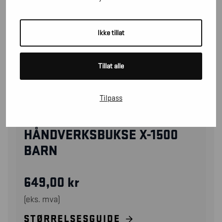
Ikke tillat
Tillat alle
Tilpass
15461310
HÅNDVERKSBUKSE X-1500
BARN
649,00
kr
(eks. mva)
STØRRELSESGUIDE