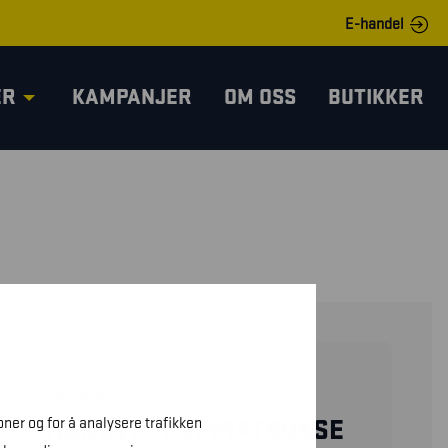
E-handel
ER
KAMPANJER
OM OSS
BUTIKKER
15111210
oner og for å analysere trafikken
HÅNDVERKSPIRATBUKSE