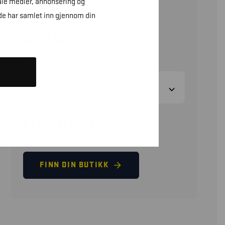
ale medier, annonsering og
X1500
de har samlet inn gjennom din
1099,00
kr
(eks. mva)
STØRRELSER
STØRRELSESGUIDE
FINN DIN BUTIKK