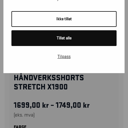
Ikke tillat
Tillat alle
Tilpass
19921141
HÅNDVERKSSHORTS
STRETCH X1900
1699,00
kr
–
1749,00
kr
(eks. mva)
FARGE