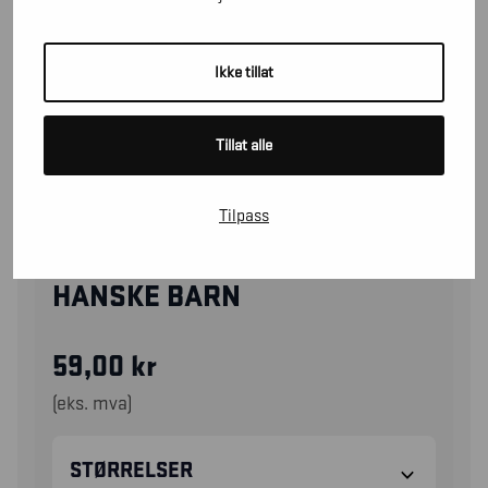
Ikke tillat
Tillat alle
Tilpass
28781404
HANSKE BARN
59,00
kr
(eks. mva)
STØRRELSER