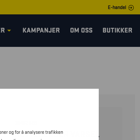
E-handel
ER
KAMPANJER
OM OSS
BUTIKKER
35462528
oner og for å analysere trafikken
HETTEGENSER VARSEL