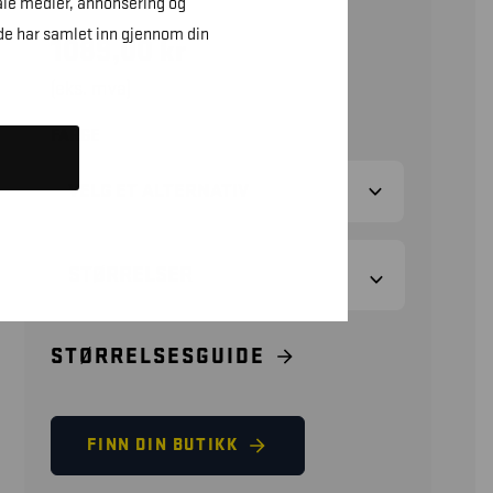
ale medier, annonsering og
de har samlet inn gjennom din
1089,00
kr
(eks. mva)
FARGE
STØRRELSER
STØRRELSESGUIDE
FINN DIN BUTIKK