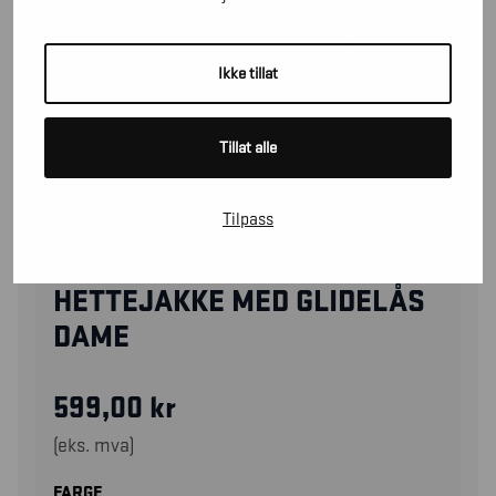
Ikke tillat
Tillat alle
Tilpass
33951158
HETTEJAKKE MED GLIDELÅS
DAME
599,00
kr
(eks. mva)
FARGE