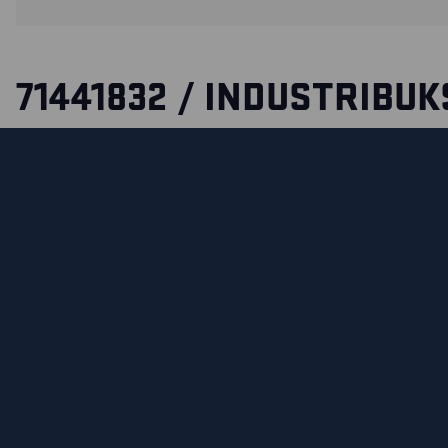
71441832 / INDUSTRIBUK
STRETCH DAME
Industrivaskbar og ripefri industribukse med damepassfo
behagelig 2-veisstretch og har strikk i midjen for ytterlige
Skjulte detaljer som innvendig meterstokklomme, en trygg
samt trykknapper gjør buksen til et funksjonelt og praktisk 
miljøer. Buksen er også utstyrt med refleksdetaljer som gj
det er nødvendig.
SERTIFISERINGER