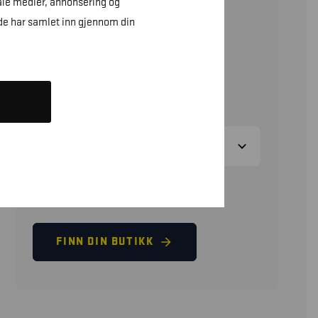
ale medier, annonsering og
DAME
de har samlet inn gjennom din
689,00
kr
–
699,00
kr
(eks. mva)
FARGE
STØRRELSESGUIDE
FINN DIN BUTIKK