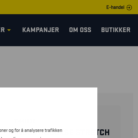
E-handel
ER
KAMPANJER
OM OSS
BUTIKKER
71441832
oner og for å analysere trafikken
INDUSTRIBUKSE STRETCH