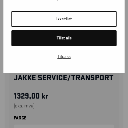
Ikke tillat
Tillat alle
Tilpass
40511811
JAKKE SERVICE/TRANSPORT
1329,00
kr
(eks. mva)
FARGE