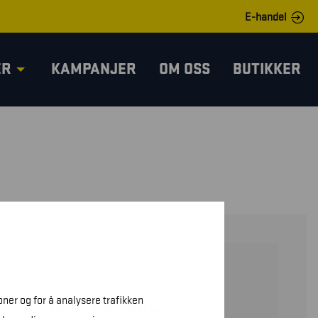
E-handel
ER
KAMPANJER
OM OSS
BUTIKKER
40231804
oner og for å analysere trafikken
JAKKE VARSEL