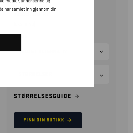
ale medier, annonsering og
de har samlet inn gjennom din
1229,00
kr
(eks. mva)
FARGE
STØRRELSER
STØRRELSESGUIDE
FINN DIN BUTIKK