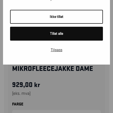
Ikke tillat
Tillat alle
Tilpass
47661010
MIKROFLEECEJAKKE DAME
929,00
kr
(eks. mva)
FARGE