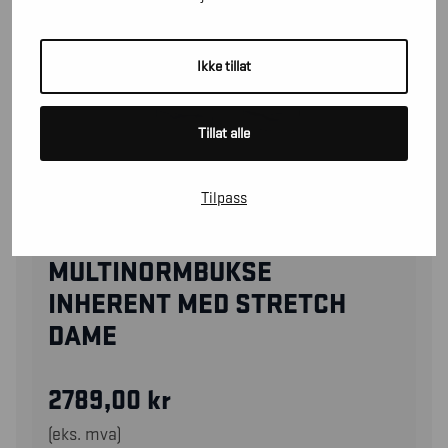
Ikke tillat
Tillat alle
Tilpass
71871512
MULTINORMBUKSE
INHERENT MED STRETCH
DAME
2789,00
kr
(eks. mva)