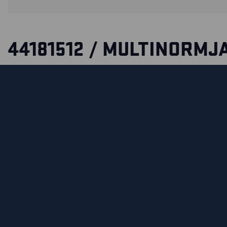
44181512 / MULTINORMJ
INHERENT APC 2
Jakke i mykt, smidig, slitesterkt materiale og med et tynt f
Denne kombinasjonen betyr at jakken er godkjent for APC 2
høyeste klassen for beskyttelse mot lysbuer.
Smarte lommeløsninger, som for eksempel doble brystlom
glidelåser. Dette er et metallfritt plagg med plastkomponen
Sertifisert i henhold til EN ISO 20471, EN 1149-5, EN ISO 116
61482-2 (APC 2), EN 13034.