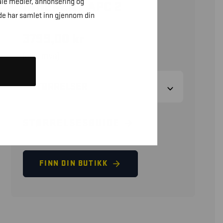
ale medier, annonsering og
INHERENT APC 2
de har samlet inn gjennom din
3799,00
kr
(eks. mva)
STØRRELSER
STØRRELSESGUIDE
FINN DIN BUTIKK