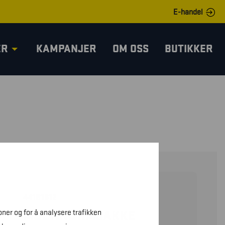
E-handel
ER
KAMPANJER
OM OSS
BUTIKKER
44181512
oner og for å analysere trafikken
MULTINORMJAKKE