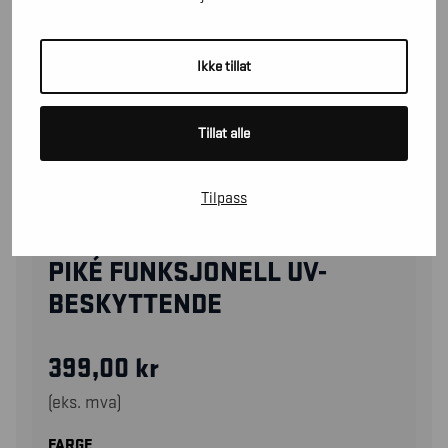
Ikke tillat
Tillat alle
Tilpass
34161126
PIKÉ FUNKSJONELL UV-
BESKYTTENDE
399,00
kr
(eks. mva)
FARGE