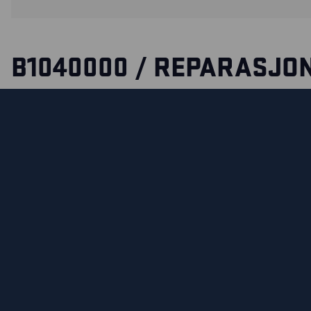
B1040000 / REPARASJO
FOR VERNESKO MED
SIDEMONTERT FREELOC
Komplett reparasjonssett for å skifte eller reparere Freel
vernesko fra Blåkläder med sidemontert Freelock.
Du finne
hvordan du benytter reparasjonssettet her.