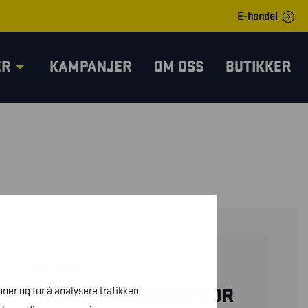
E-handel
ER
KAMPANJER
OM OSS
BUTIKKER
B1040000
oner og for å analysere trafikken
REPARASJONSSETT FOR