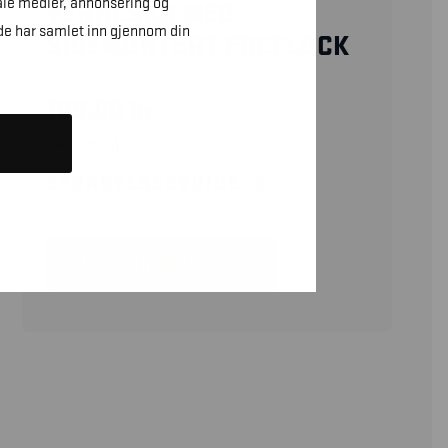
ale medier, annonsering og
VERNESKO MED
de har samlet inn gjennom din
SIDEMONTERT FREELOCK
169,00
kr
(eks. mva)
STØRRELSESGUIDE
FINN DIN BUTIKK