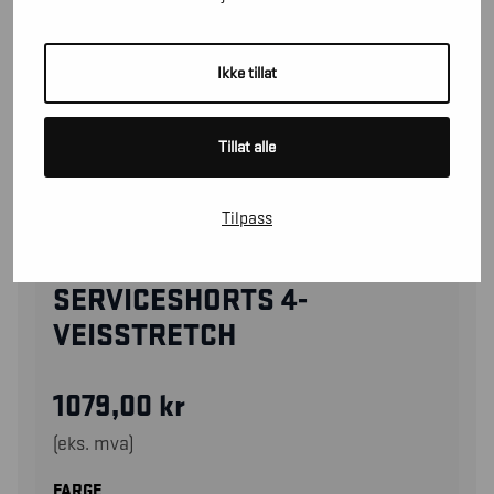
Ikke tillat
Tillat alle
Tilpass
14231645
SERVICESHORTS 4-
VEISSTRETCH
1079,00
kr
(eks. mva)
FARGE