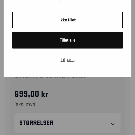
Ikke tillat
Tillat alle
Tilpass
15341310
SHORTS HÅNDVERK
699,00
kr
(eks. mva)
STØRRELSER