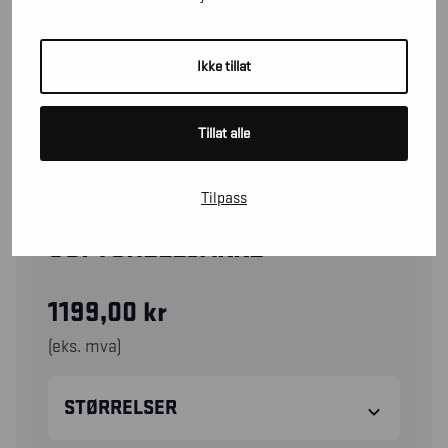
Ikke tillat
Tillat alle
Tilpass
49512517
SOFTSHELLJAKKE
1199,00
kr
(eks. mva)
STØRRELSER