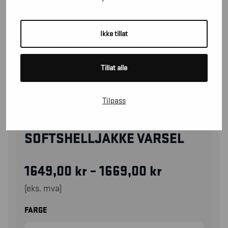
Ikke tillat
Tillat alle
Tilpass
44912513
SOFTSHELLJAKKE VARSEL
1649,00
kr
–
1669,00
kr
(eks. mva)
FARGE