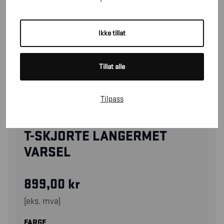
Ikke tillat
Tillat alle
Tilpass
35991013
T-SKJORTE LANGERMET
VARSEL
899,00
kr
(eks. mva)
FARGE