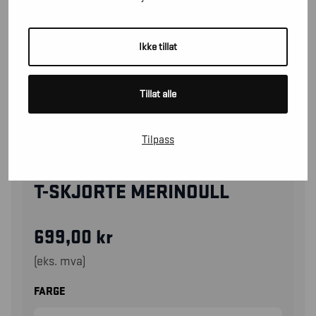
Ikke tillat
Tillat alle
Tilpass
35361743
T-SKJORTE MERINOULL
699,00
kr
(eks. mva)
FARGE