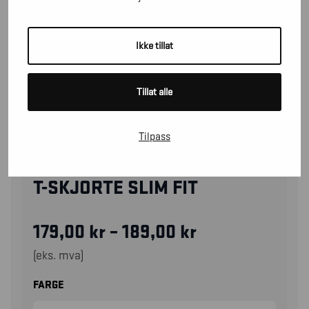
Ikke tillat
Tillat alle
Tilpass
35331029
T-SKJORTE SLIM FIT
179,00
kr
–
189,00
kr
(eks. mva)
FARGE