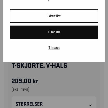
Ikke tillat
Tillat alle
Tilpass
33601059
T-SKJORTE, V-HALS
209,00
kr
(eks. mva)
STØRRELSER