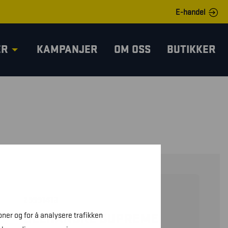
E-handel
ER
KAMPANJER
OM OSS
BUTIKKER
29991413
oner og for å analysere trafikken
ULLHANSKE SUPREME