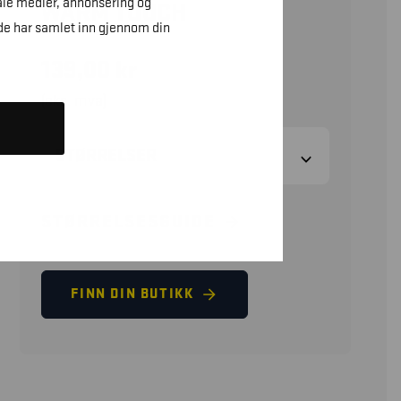
ale medier, annonsering og
WARM TOUCH
de har samlet inn gjennom din
139,00
kr
(eks. mva)
STØRRELSER
STØRRELSESGUIDE
FINN DIN BUTIKK