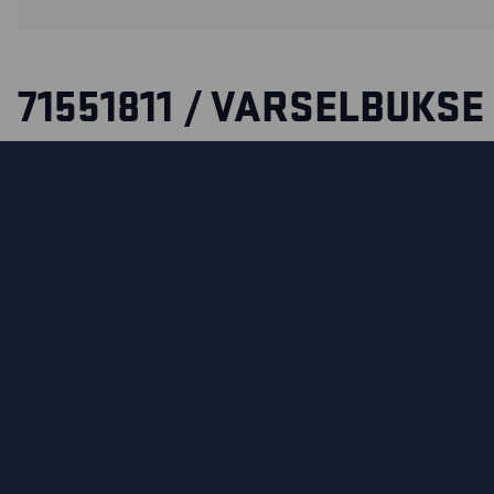
71551811 / VARSELBUKS
Bukse uten spikerlommer med høy synlighet i ett design som
vannavstøtende og tøft. Høyt komfort nivå, god funksjonali
forsterkninger på knærne. Buksen har en elastisk midje for
passform og snøring buksebeinkanten.
Sertifisert i henhold til EN ISO 20471 klasse 2.
SERTIFISERINGER
MATERIALER OG VASKE INSTRUKSJONER