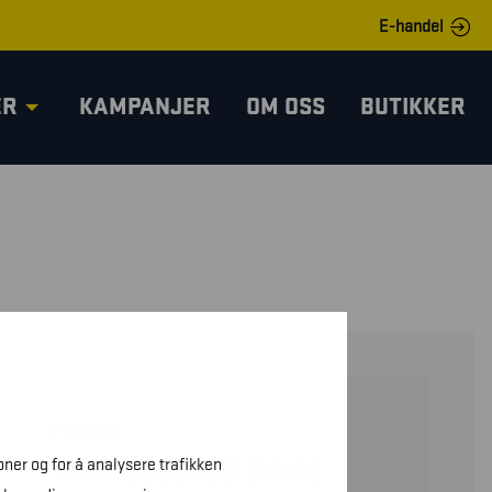
E-handel
ER
KAMPANJER
OM OSS
BUTIKKER
71551811
oner og for å analysere trafikken
VARSELBUKSE DAME