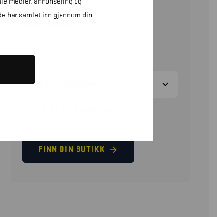
ale medier, annonsering og
de har samlet inn gjennom din
999,00
kr
(eks. mva)
FARGE
STØRRELSESGUIDE
FINN DIN BUTIKK