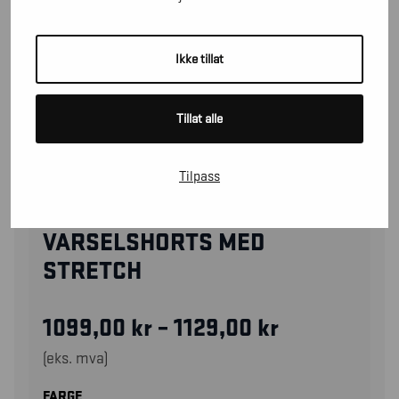
Ikke tillat
Tillat alle
Tilpass
15411811
VARSELSHORTS MED
STRETCH
1099,00
kr
–
1129,00
kr
(eks. mva)
FARGE