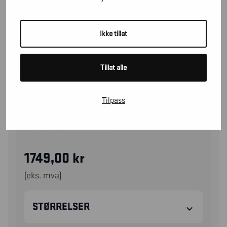
Ikke tillat
Tillat alle
Tilpass
18101977
VINTERBUKSE
1749,00
kr
(eks. mva)
STØRRELSER