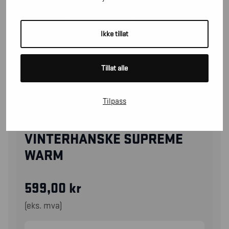
Ikke tillat
Tillat alle
Tilpass
28141417
VINTERHANSKE SUPREME
WARM
599,00
kr
(eks. mva)