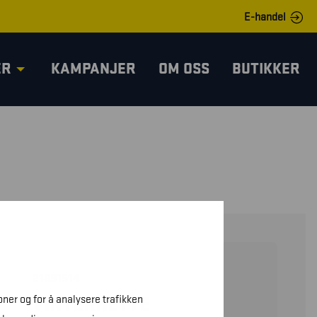
E-handel
ER
KAMPANJER
OM OSS
BUTIKKER
21691514
oner og for å analysere trafikken
VINTERHETTE