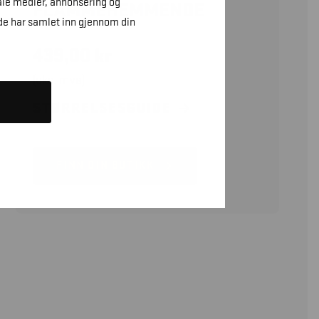
ale medier, annonsering og
FLAMMEHEMMENDE
de har samlet inn gjennom din
439,00
kr
(eks. mva)
STØRRELSESGUIDE
FINN DIN BUTIKK