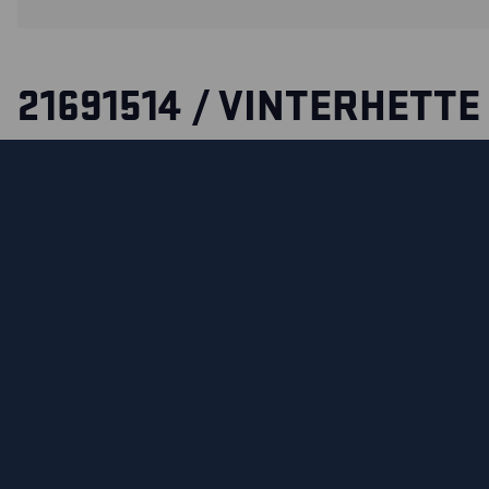
21691514 / VINTERHETTE
FLAMMEHEMMENDE
Flammehemmende og justerbar hette som kan settes på vi
eller vinterjakke 4069 med trykknapper. Hetten er hjelmtilpa
lett å bruke hjelm under.
SERTIFISERINGER
MATERIALER OG VASKE INSTRUKSJONER