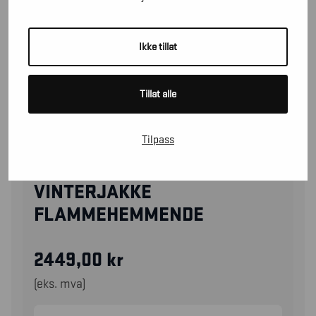
Ikke tillat
Tillat alle
Tilpass
49611516
VINTERJAKKE
FLAMMEHEMMENDE
2449,00
kr
(eks. mva)