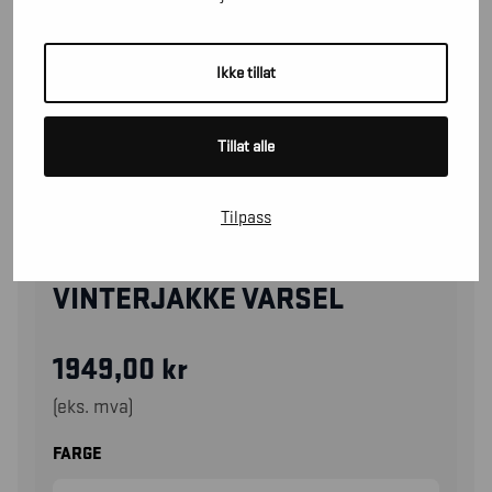
Ikke tillat
Tillat alle
Tilpass
48271977
VINTERJAKKE VARSEL
1949,00
kr
(eks. mva)
FARGE