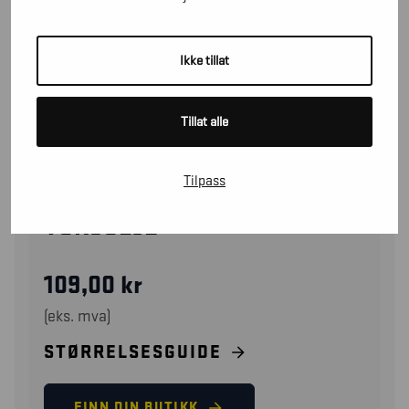
Ikke tillat
Tillat alle
Tilpass
22290000
VOKSOLJE
109,00
kr
(eks. mva)
STØRRELSESGUIDE
FINN DIN BUTIKK