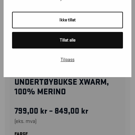
Ikke tillat
Tillat alle
Tilpass
18451736
UNDERTØYBUKSE XWARM,
100% MERINO
799,00
kr
–
849,00
kr
(eks. mva)
FARGE