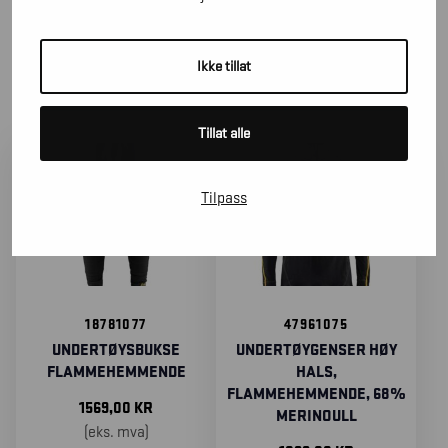
SORTER
ETTER
Ikke tillat
Tillat alle
Tilpass
18781077
47961075
UNDERTØYSBUKSE
UNDERTØYGENSER HØY
FLAMMEHEMMENDE
HALS,
FLAMMEHEMMENDE, 68%
1569,00
KR
MERINOULL
(eks. mva)