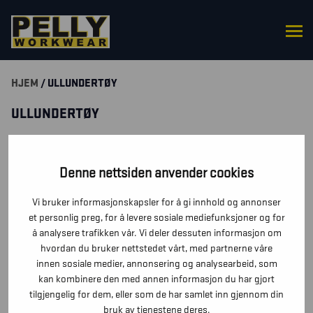
HJEM
/ ULLUNDERTØY
ULLUNDERTØY
SUODATA TUOTTEITA
Denne nettsiden anvender cookies
Vi bruker informasjonskapsler for å gi innhold og annonser
HAR DU SPØRSMÅL RUNDT ET PRODUKT? SEND OSS EN
et personlig preg, for å levere sosiale mediefunksjoner og for
MELDING SÅ KOMMER VI TILBAKE TIL DEG SÅ RASKT VI
å analysere trafikken vår. Vi deler dessuten informasjon om
KAN.
hvordan du bruker nettstedet vårt, med partnerne våre
innen sosiale medier, annonsering og analysearbeid, som
TA KONTAKT
kan kombinere den med annen informasjon du har gjort
tilgjengelig for dem, eller som de har samlet inn gjennom din
bruk av tjenestene deres.