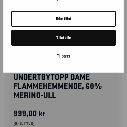
Ikke tillat
Tillat alle
Tilpass
72131075
UNDERTØYTOPP DAME
FLAMMEHEMMENDE, 68%
MERINO-ULL
999,00
kr
(eks. mva)